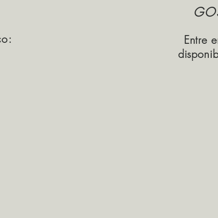
GO
co:
Entre 
disponi