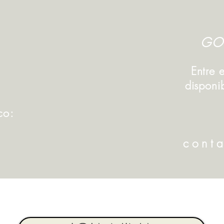
GO
Entre 
disponi
co:
a
cont