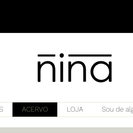
S
ACERVO
LOJA
Sou de a