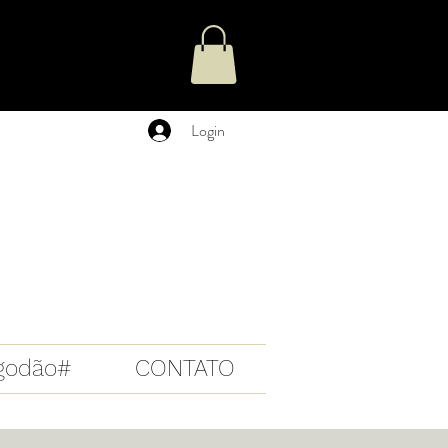
Login
lgodão#
CONTATO