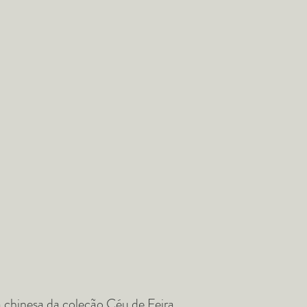
 chinesa da coleção Céu de Feira